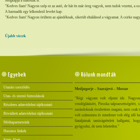
Megkapja a második is:
"Kedves fiam! Nagyon szép ez az autó, de hát én már öreg vagyok, nem tudok vezetni, a so
A harmadik egy lelkendező levelet kap:
"Kedves fiam! Nagyon örültem az ajándéknak, sikerült eltalálnod a vágyamat. A csirke nag
Újabb viccek
Egyebek
Rólunk mondták
Utazási szerződés
Medjugorje – Szarajevó – Mostar
Utas- és stornó biztosítások
"Régi vágyam volt eljutni ide. Nagyon
vendéglátásért, Piroska talpraesettségéért, s
Részletes adatvédelmi tájékoztató
zarándoknak érezhettem magam, nem csak turi
Rövidített adatvédelmi tájékoztató
volt számomra és mindenre volt elég idő h
fiataljainak tanúságtételeit hallgatni, 
Médiapartnereink
gyógyulni, de nem lehetetlen."
Hasznos linkek
Sütés-főzés