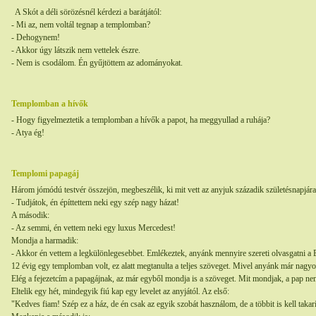
A Skót a déli sörözésnél kérdezi a barátjától:
- Mi az, nem voltál tegnap a templomban?
- Dehogynem!
- Akkor úgy látszik nem vettelek észre.
- Nem is csodálom. Én gyűjtöttem az adományokat.
Templomban a hívők
- Hogy figyelmeztetik a templomban a hívők a papot, ha meggyullad a ruhája?
- Atya ég!
Templomi papagáj
Három jómódú testvér összejön, megbeszélik, ki mit vett az anyjuk századik születésnapjára
- Tudjátok, én építtettem neki egy szép nagy házat!
A második:
- Az semmi, én vettem neki egy luxus Mercedest!
Mondja a harmadik:
- Akkor én vettem a legkülönlegesebbet. Emlékeztek, anyánk mennyire szereti olvasgatni a B
12 évig egy templomban volt, ez alatt megtanulta a teljes szöveget. Mivel anyánk már nagyo
Elég a fejezetcím a papagájnak, az már egyből mondja is a szöveget. Mit mondjak, a pap ne
Eltelik egy hét, mindegyik fiú kap egy levelet az anyjától. Az első:
"Kedves fiam! Szép ez a ház, de én csak az egyik szobát használom, de a többit is kell takarí