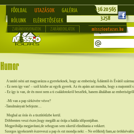
+36 20 565
FŐOLDAL
UTAZÁSOK
GALÉRIA
3258
RÓLUNK
ELÉRHETŐSÉGEK
misszioutazas.hu
ZARÁNDOKVONATOK
ZARÁNDOKLATOK
A tanító néni azt magyarázza a gyerekeknek, hogy az emberiség Ádámtól és Évától szárma
- Ez nem így van! – szól közbe az egyik gyerek. Az én apám azt mondta, hogy a majomtól 
- Ez így is van, de én most nem a ti családotokról beszélek, hanem általában az emberiségről
-Mi van a pap sírkövére vésve?
-Tanulmányait befejezte....
Meghal az órás és a tisztítótûzbe kerül.
Döbbenten veszi észre,hogy megállt az órája a halála idõpontjában.
Megpróbálja megjavítani,de sehogyan sem sikerül elindítania a vekkert.
Szorgos igyekezetét észreveszi a pap és ezt mondja neki: – Ne erõlködj fiam,az örökkévaló