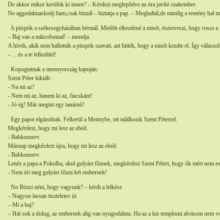
De akkor mikor kerülök ki innen? – Kérdezi meglepõdve az óra javító szakember.
Ne aggodalmaskodj fiam,csak bízzál – biztatja a pap. – Meghaltál,de mindig a remény hal me
A püspök a székesegyházában bérmál. Mielőtt elkezdené a misét, észreveszi, hogy rossz a
– Baj van a mikrofonnal! – mondja.
A hívek, akik nem hallották a püspök szavait, azt hitték, hogy a misét kezdte el. Így válaszo
– …és a te lelkeddel!
Kopogtatnak a mennyország kapuján.
Szent Péter kikiált:
- Na mi az?
- Nem mi az, hanem ki az, fiacskám!
- Jó ég! Már megint egy tanárnõ!
Egy papot elgázolnak. Felkerül a Mennybe, ott találkozik Szent Péterrel.
Megkérdezi, hogy mi lesz az ebéd.
- Babkonzerv.
Másnap megkérdezi újra, hogy mi lesz az ebéd.
- Babkonzerv.
Lenéz a papa a Pokolba, ahol gulyást főznek, megkérdezi Szent Pétert, hogy ők mért nem es
- Nem éri meg gulyást főzni két embernek!
No Bözsi néni, hogy vagyunk? – kérdi a lelkész
– Nagyon lassan tiszteletes úr.
– Mi a baj?
– Hát sok a dolog, az embernek alig van nyugodalma. Ha az a kis templomi alvásom nem v