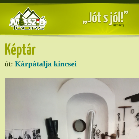
Képtár
út:
Kárpátalja kincsei