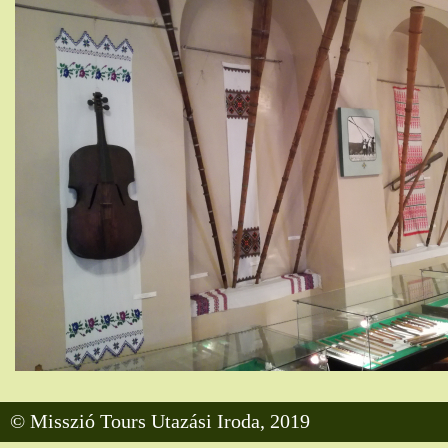
© Misszió Tours Utazási Iroda, 2019