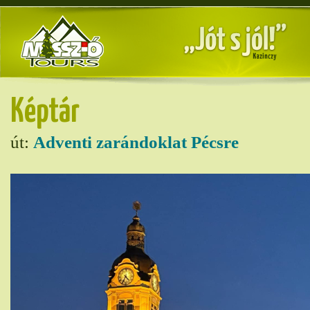
Képtár
út:
Adventi zarándoklat Pécsre