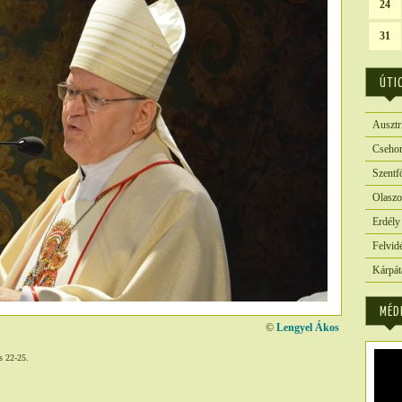
24
31
ÚTI
Ausztr
Csehor
Szentf
Olaszo
Erdély
Felvid
Kárpát
MÉD
©
Lengyel Ákos
s 22-25.
2878