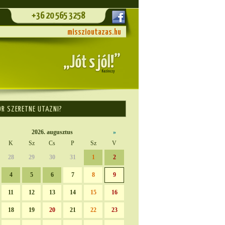
+36 20 565 3258
misszioutazas.hu
OR SZERETNE UTAZNI?
2026. augusztus
»
K
Sz
Cs
P
Sz
V
28
29
30
31
1
2
4
5
6
7
8
9
11
12
13
14
15
16
18
19
20
21
22
23