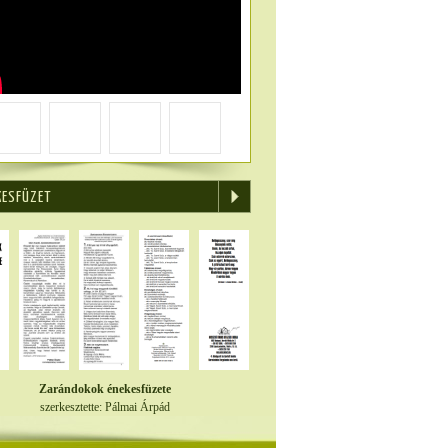
KESFÜZET
Zarándokok énekesfüzete
szerkesztette: Pálmai Árpád