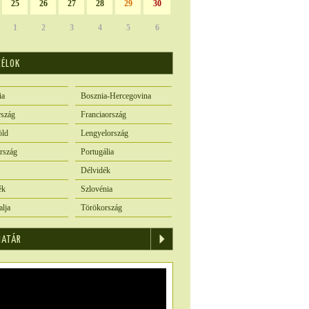
25
26
27
28
29
30
1
2
3
4
5
6
CÉLOK
ia
Bosznia-Hercegovina
szág
Franciaország
öld
Lengyelország
rszág
Portugália
Délvidék
ék
Szlovénia
alja
Törökország
IATÁR