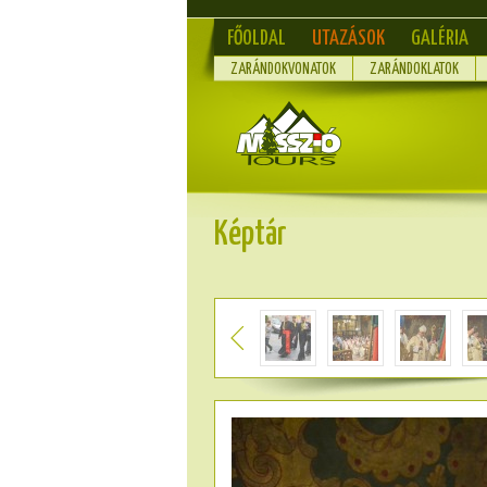
FŐOLDAL
UTAZÁSOK
GALÉRIA
ZARÁNDOKVONATOK
ZARÁNDOKLATOK
Képtár