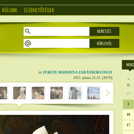
RÓLUNK
ELÉRHETŐSÉGEK
KERESÉS
MIK
út:
FEKETE MADONNA ZARÁNDOKVONAT
2015. június 22-25. (39/70)
«
H
27
3
10
17