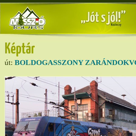
Képtár
út:
BOLDOGASSZONY ZARÁNDOKVO