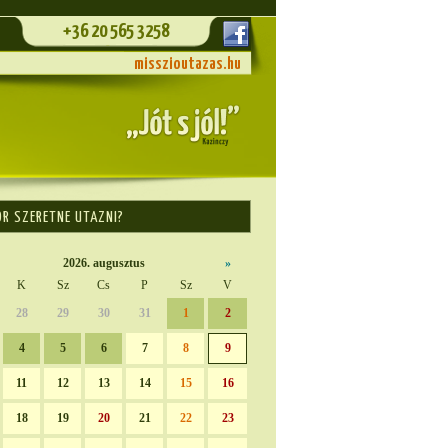
+36 20 565 3258
misszioutazas.hu
OR SZERETNE UTAZNI?
2026. augusztus
»
K
Sz
Cs
P
Sz
V
28
29
30
31
1
2
4
5
6
7
8
9
11
12
13
14
15
16
18
19
20
21
22
23