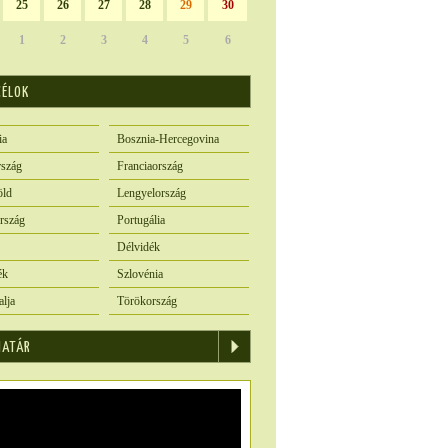
25
26
27
28
29
30
1
2
3
4
5
6
CÉLOK
ia
Bosznia-Hercegovina
szág
Franciaország
öld
Lengyelország
rszág
Portugália
Délvidék
ék
Szlovénia
alja
Törökország
IATÁR