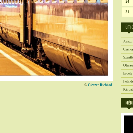
24
31
ÚTI
Ausztr
Csehor
Szentf
Olaszo
Erdély
Felvid
©
Gieszer Richárd
Kárpát
3827
MÉD