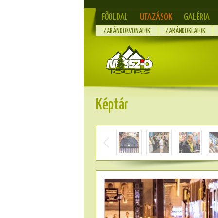
FŐOLDAL
UTAZÁSOK
GALÉRIA
ZARÁNDOKVONATOK
ZARÁNDOKLATOK
Képtár