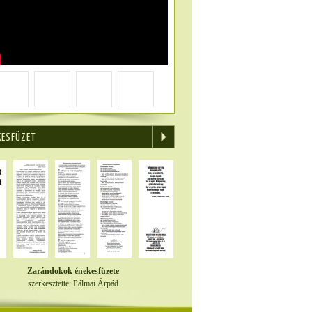
KESFÜZET
Zarándokok énekesfüzete
szerkesztette: Pálmai Árpád