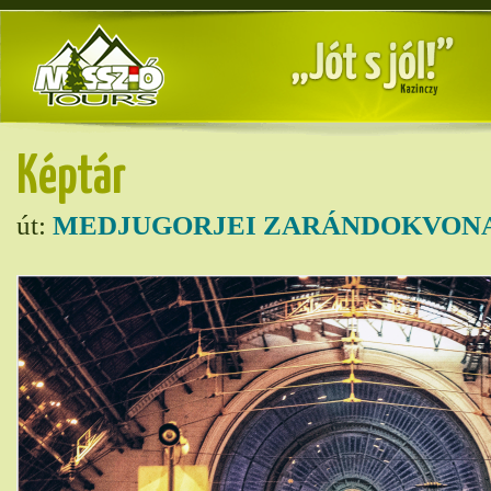
Képtár
út:
MEDJUGORJEI ZARÁNDOKVONA