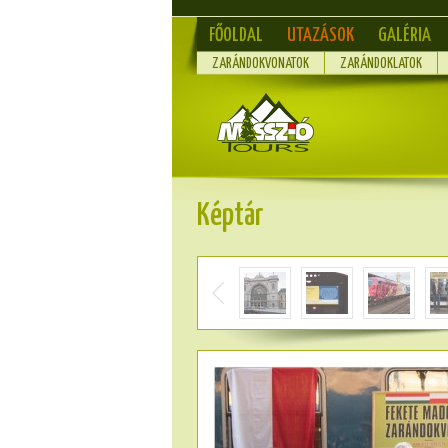
FŐOLDAL
UTAZÁSOK
GALÉRIA
ZARÁNDOKVONATOK
ZARÁNDOKLATOK
Képtár