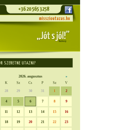
+36 20 565 3258
misszioutazas.hu
OR SZERETNE UTAZNI?
2026. augusztus
»
K
Sz
Cs
P
Sz
V
28
29
30
31
1
2
4
5
6
7
8
9
11
12
13
14
15
16
18
19
20
21
22
23