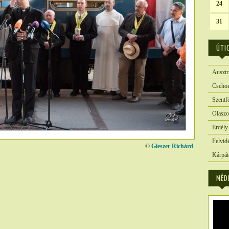
24
31
ÚTI
Ausztr
Csehor
Szentf
Olaszo
Erdély
Felvid
©
Gieszer Richárd
Kárpát
3881
MÉD