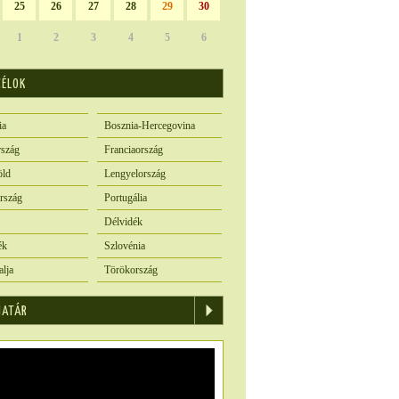
25
26
27
28
29
30
1
2
3
4
5
6
CÉLOK
ia
Bosznia-Hercegovina
szág
Franciaország
öld
Lengyelország
rszág
Portugália
Délvidék
ék
Szlovénia
alja
Törökország
IATÁR