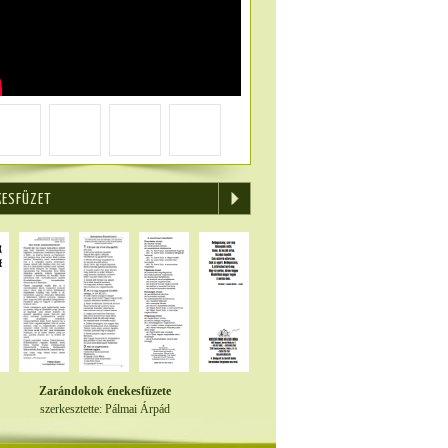
KESFÜZET
Zarándokok énekesfüzete
szerkesztette: Pálmai Árpád