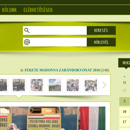
RÓLUNK
ELÉRHETŐSÉGEK
KERESÉS
MIK
út:
FEKETE MADONNA ZARÁNDOKVONAT 2018
(5/48)
«
H
27
3
10
17