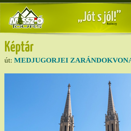
Képtár
út:
MEDJUGORJEI ZARÁNDOKVONA