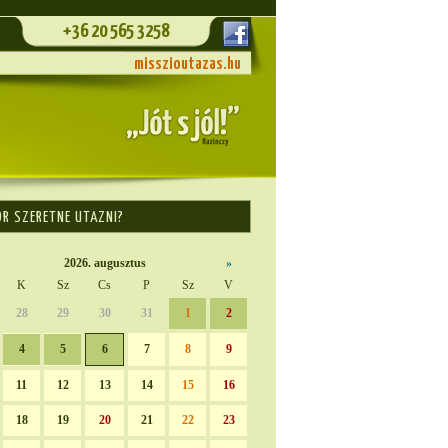
+36 20 565 3258
misszioutazas.hu
OR SZERETNE UTAZNI?
2026. augusztus
»
K
Sz
Cs
P
Sz
V
28
29
30
31
1
2
4
5
6
7
8
9
11
12
13
14
15
16
18
19
20
21
22
23