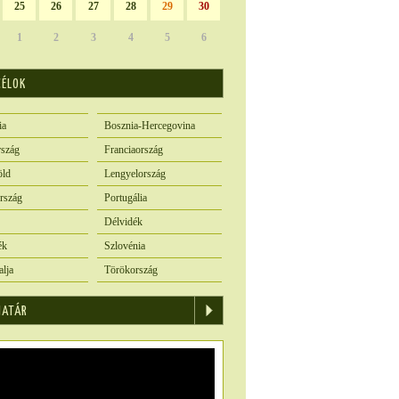
25
26
27
28
29
30
1
2
3
4
5
6
CÉLOK
ia
Bosznia-Hercegovina
szág
Franciaország
öld
Lengyelország
rszág
Portugália
Délvidék
ék
Szlovénia
alja
Törökország
IATÁR