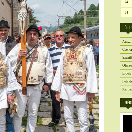
24
31
ÚTI
Ausztr
Csehor
Szentf
Olaszo
Erdély
Felvid
Kárpát
MÉD