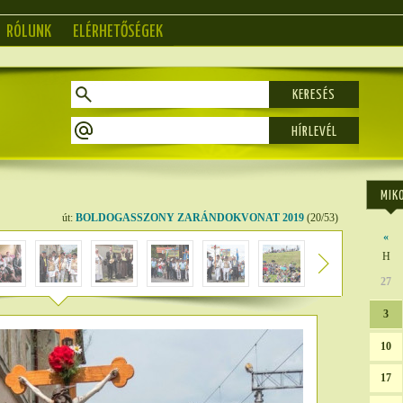
RÓLUNK
ELÉRHETŐSÉGEK
KERESÉS
MIK
út:
BOLDOGASSZONY ZARÁNDOKVONAT 2019
(20/53)
«
H
27
3
10
17