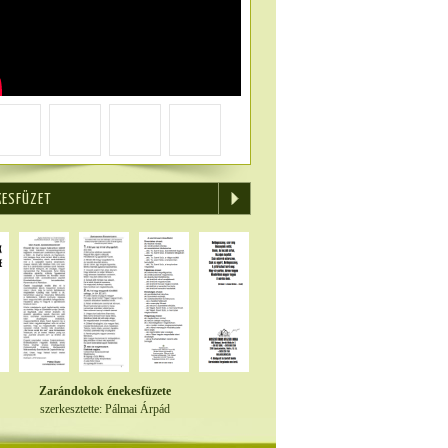
KESFÜZET
Zarándokok énekesfüzete
szerkesztette: Pálmai Árpád