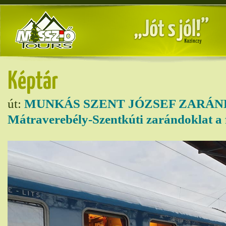
Képtár
út:
MUNKÁS SZENT JÓZSEF ZARÁN
Mátraverebély-Szentkúti zarándoklat a 