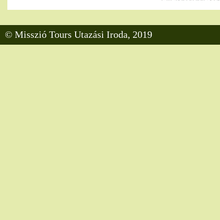
© Misszió Tours Utazási Iroda, 2019