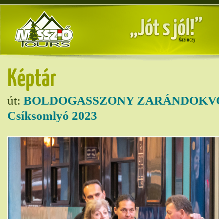
Képtár
út:
BOLDOGASSZONY ZARÁNDOKVO
Csíksomlyó 2023