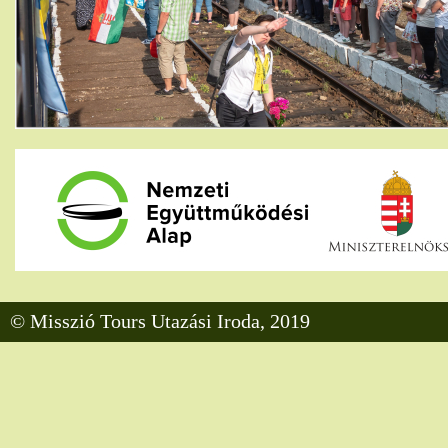
© Misszió Tours Utazási Iroda, 2019