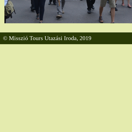
© Misszió Tours Utazási Iroda, 2019