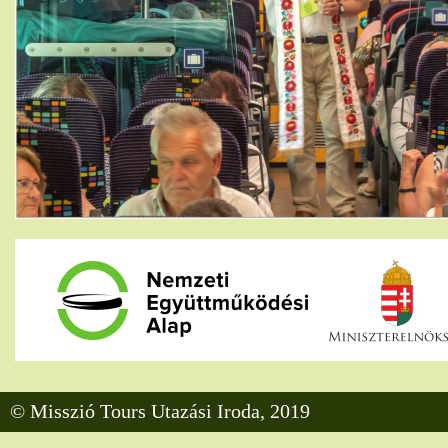
© Misszió Tours Utazási Iroda, 2019