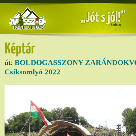
Képtár
út:
BOLDOGASSZONY ZARÁNDOKVO
Csíksomlyó 2022