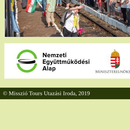
© Misszió Tours Utazási Iroda, 2019