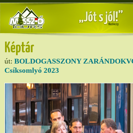
Képtár
út:
BOLDOGASSZONY ZARÁNDOKVO
Csíksomlyó 2023