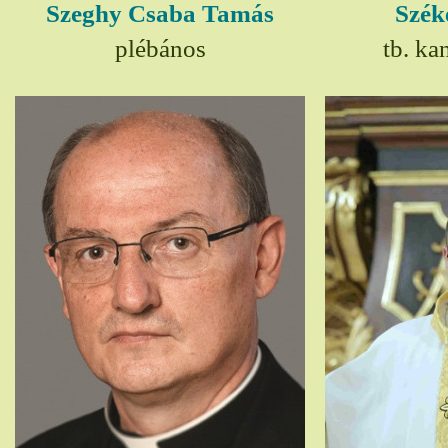
Szeghy Csaba Tamás
Szék
plébános
tb. ka