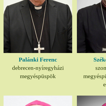
Palánki Ferenc
Szék
debrecen-nyíregyházi
szom
megyéspüspök
megyésp
e