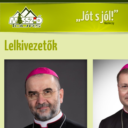
Lelkivezetők