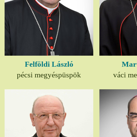
Felföldi László
Mart
pécsi megyéspüspök
váci m