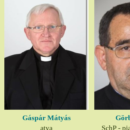
Gáspár Mátyás
Görb
atya
SchP - pia