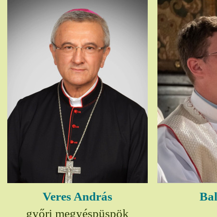
Veres András
Bal
győri megyéspüspök