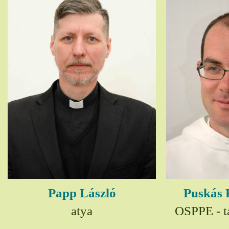
Papp László
Puskás 
atya
OSPPE - t