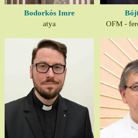
Bodorkós Imre
Böj
atya
OFM - fer