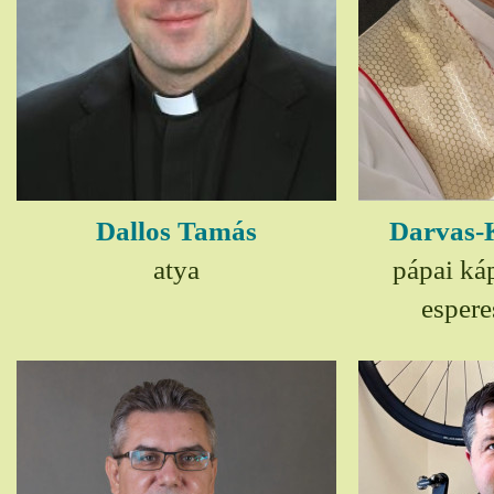
Dallos Tamás
Darvas-
atya
pápai ká
espere