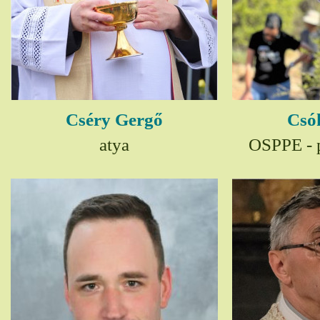
Cséry Gergő
Csó
atya
OSPPE - p