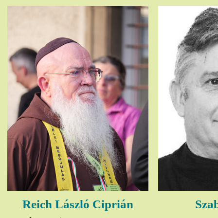
Reich László Ciprián
Szab