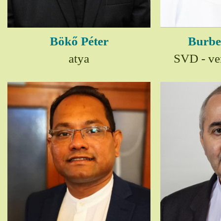
Bökő Péter
Burbe
atya
SVD - ver