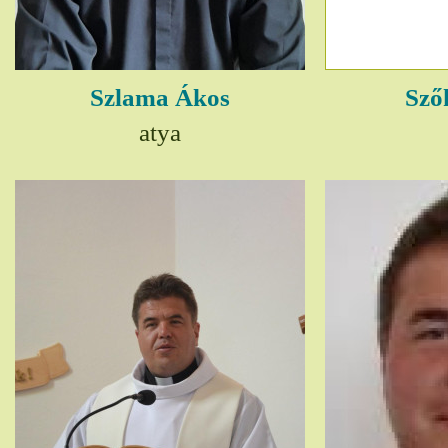
Szlama Ákos
Sző
atya