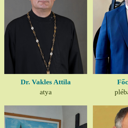
Dr. Vakles Attila
Főc
atya
pléb