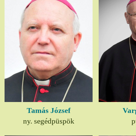
Tamás József
Var
ny. segédpüspök
p