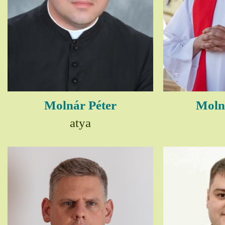
Molnár Péter
Moln
atya