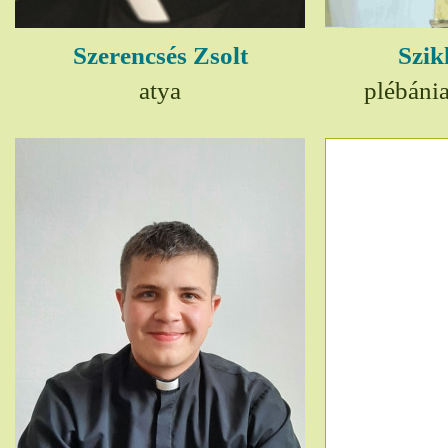
Szerencsés Zsolt
Szik
atya
plébáni