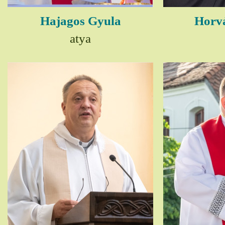
Hajagos Gyula
Horv
atya