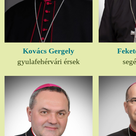
Kovács Gergely
Feket
gyulafehérvári érsek
seg