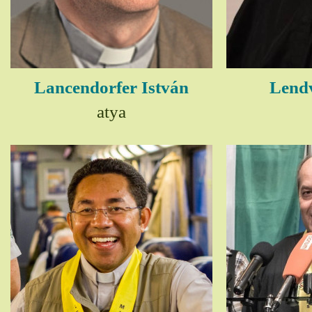
Lancendorfer István
Lendv
atya