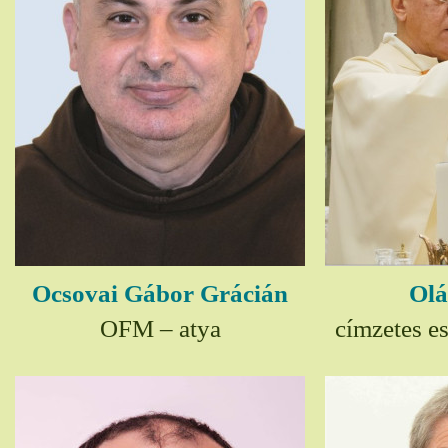
Ocsovai Gábor Grácián
Olá
OFM – atya
címzetes e