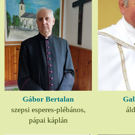
Gábor Bertalan
Gal
szepsi esperes-plébános,
ál
pápai káplán