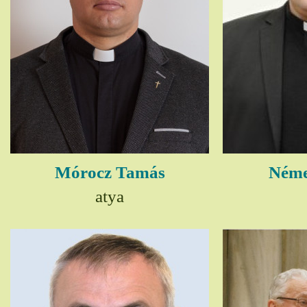
Mórocz Tamás
Néme
atya