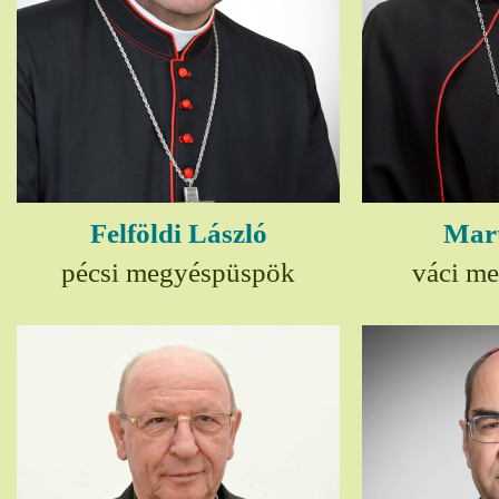
Felföldi László
Mart
pécsi megyéspüspök
váci m