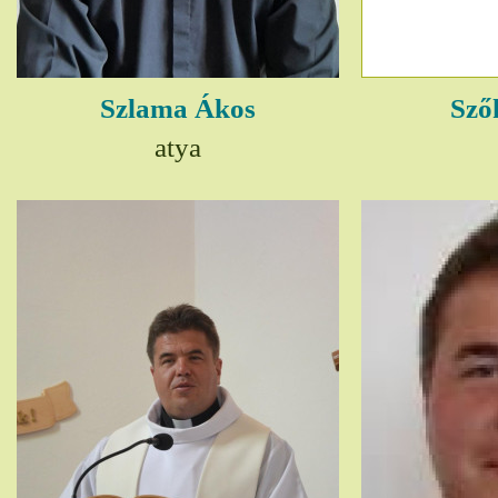
Szlama Ákos
Sző
atya