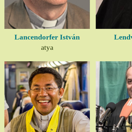
Lancendorfer István
Lendv
atya