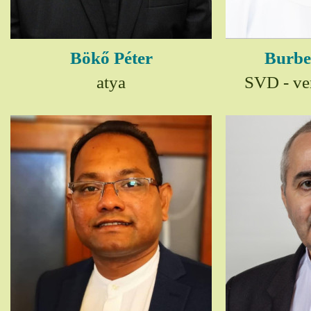
Bökő Péter
Burbe
atya
SVD - ver