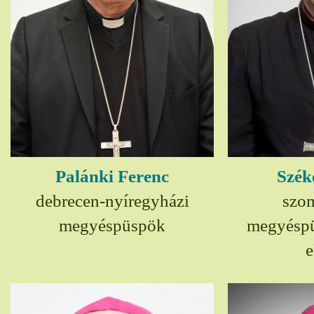
Palánki Ferenc
Szék
debrecen-nyíregyházi
szom
megyéspüspök
megyésp
e