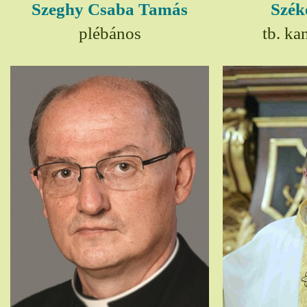
Szeghy Csaba Tamás
Szék
plébános
tb. ka