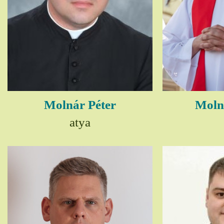
Molnár Péter
Moln
atya