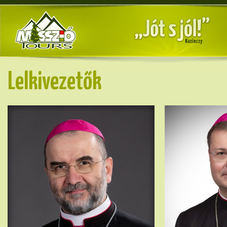
Lelkivezetők