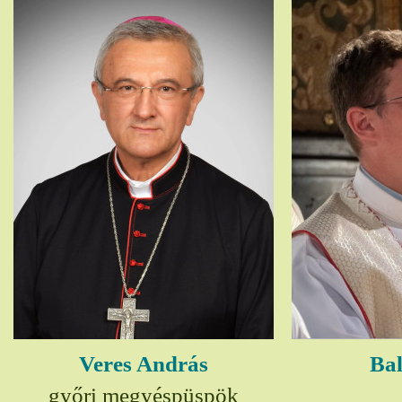
Veres András
Bal
győri megyéspüspök