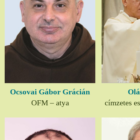
Ocsovai Gábor Grácián
Olá
OFM – atya
címzetes e