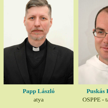
Papp László
Puskás 
atya
OSPPE - t