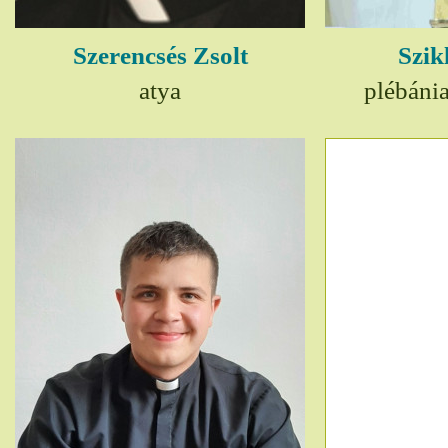
Szerencsés Zsolt
Szik
atya
plébáni