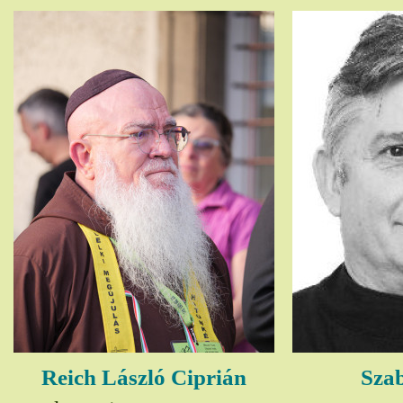
Reich László Ciprián
Szab