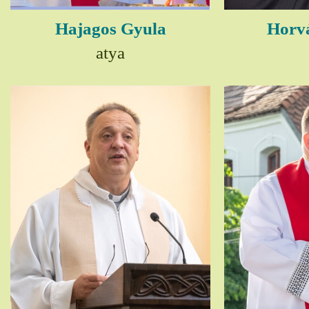
Hajagos Gyula
Horv
atya