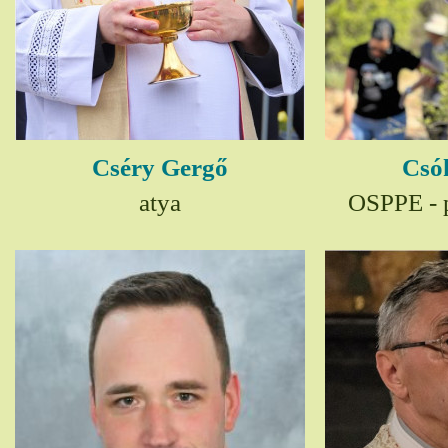
Cséry Gergő
Csó
atya
OSPPE - p