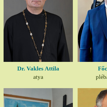
Dr. Vakles Attila
Főc
atya
pléb