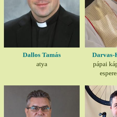
Dallos Tamás
Darvas-
atya
pápai ká
espere