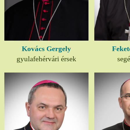
Kovács Gergely
Feket
gyulafehérvári érsek
seg