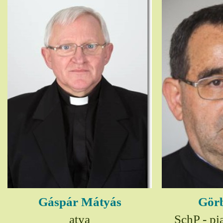
Gáspár Mátyás
Görb
atya
SchP - pia