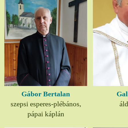
Gábor Bertalan
Gal
szepsi esperes-plébános,
ál
pápai káplán