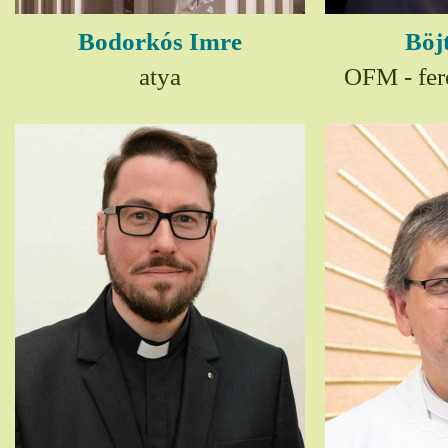
Bodorkós Imre
Böj
atya
OFM - fer