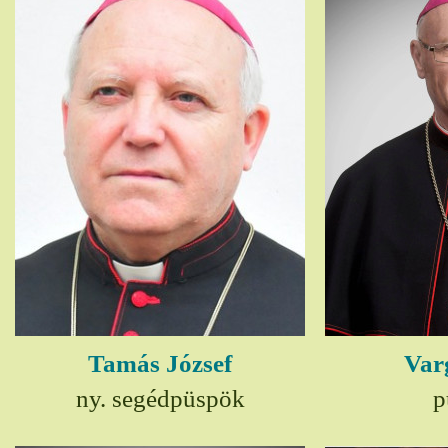
Tamás József
Var
ny. segédpüspök
p