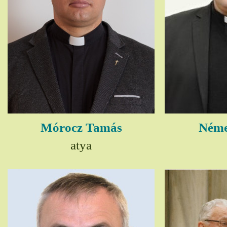
Mórocz Tamás
Néme
atya