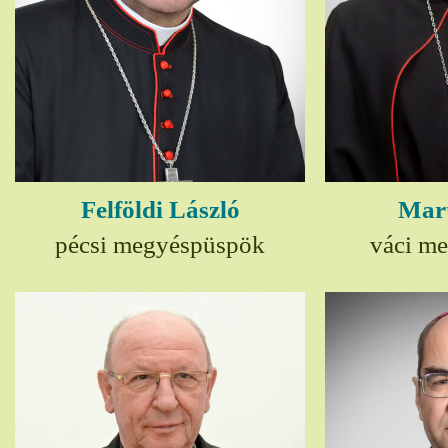
Felföldi László
Mart
pécsi megyéspüspök
váci m