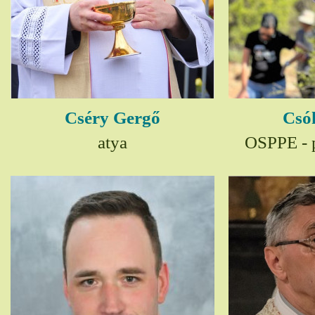
Cséry Gergő
Csó
atya
OSPPE - p