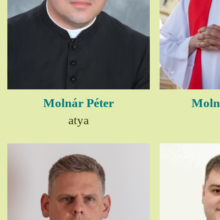
Molnár Péter
Moln
atya