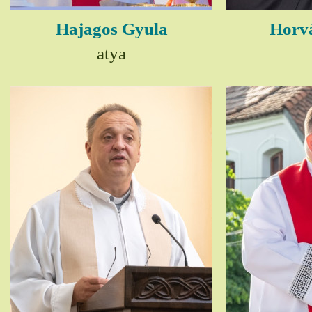
Hajagos Gyula
Horv
atya