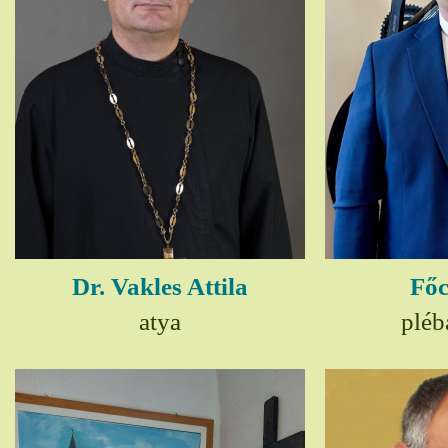
Dr. Vakles Attila
Főc
atya
pléb