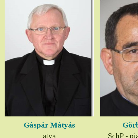
Gáspár Mátyás
Görb
atya
SchP - pia