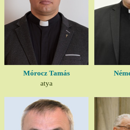
Mórocz Tamás
Néme
atya