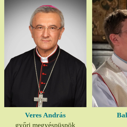
Veres András
Bal
győri megyéspüspök