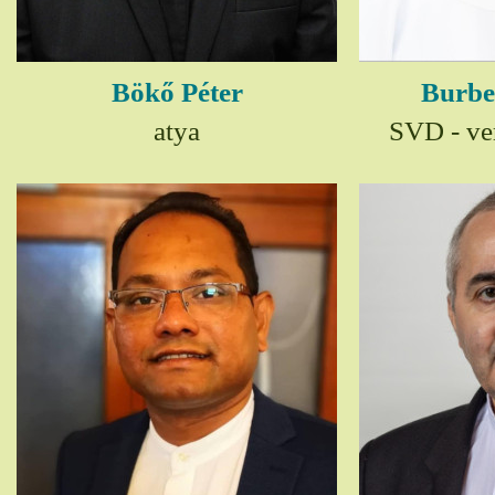
Bökő Péter
Burbe
atya
SVD - ver