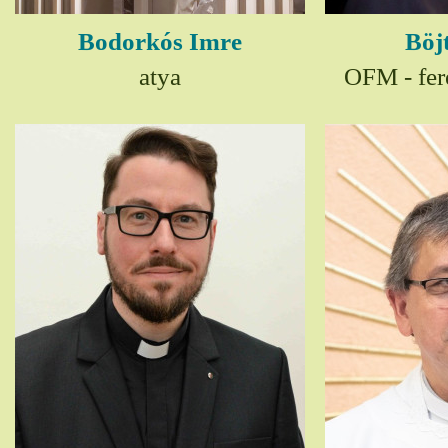
Bodorkós Imre
Böj
atya
OFM - fer