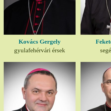
Kovács Gergely
Feket
gyulafehérvári érsek
seg