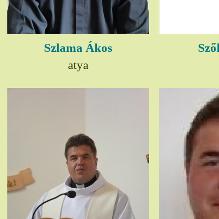
Szlama Ákos
Sző
atya