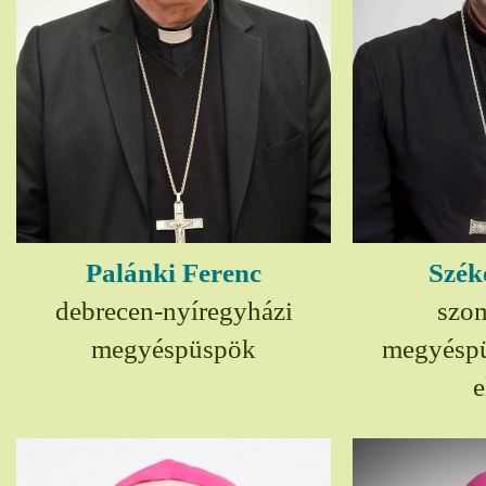
Palánki Ferenc
Szék
debrecen-nyíregyházi
szom
megyéspüspök
megyésp
e