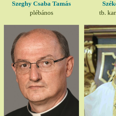
Szeghy Csaba Tamás
Szék
plébános
tb. ka