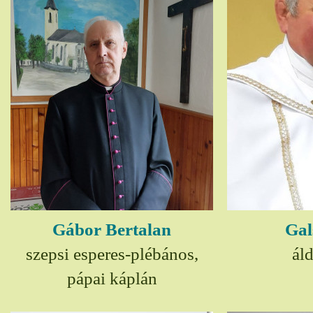
Gábor Bertalan
Gal
szepsi esperes-plébános,
ál
pápai káplán