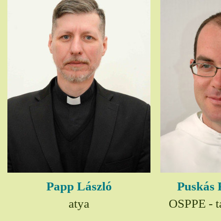
Papp László
Puskás 
atya
OSPPE - t