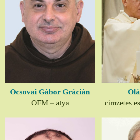
Ocsovai Gábor Grácián
Olá
OFM – atya
címzetes e