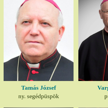
Tamás József
Var
ny. segédpüspök
p