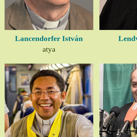
Lancendorfer István
Lendv
atya