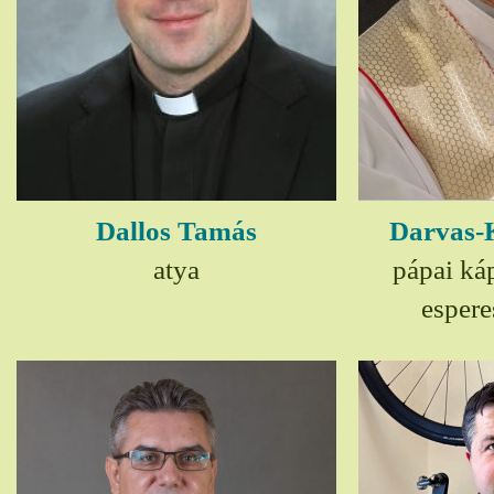
Dallos Tamás
Darvas-
atya
pápai ká
espere