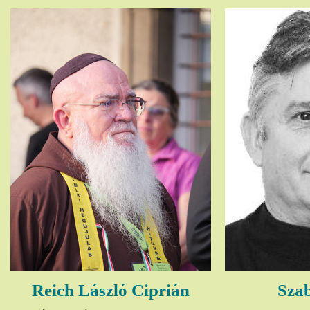
Reich László Ciprián
Szab