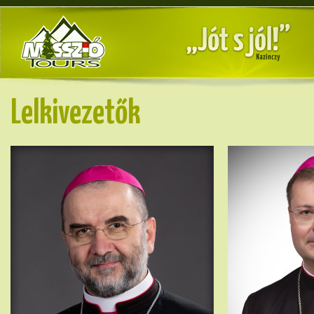
Lelkivezetők