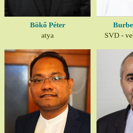
Bökő Péter
Burbe
atya
SVD - ver