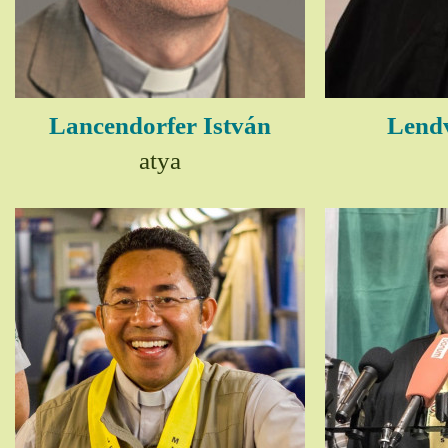
Lancendorfer István
Lendv
atya