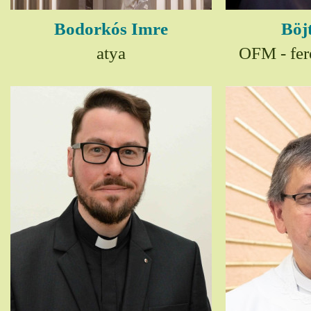
Bodorkós Imre
Böj
atya
OFM - fer