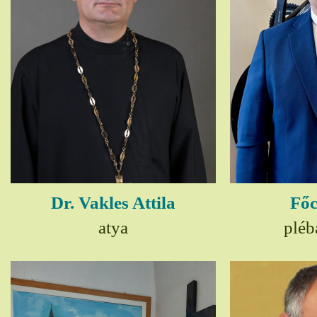
Dr. Vakles Attila
Főc
atya
pléb