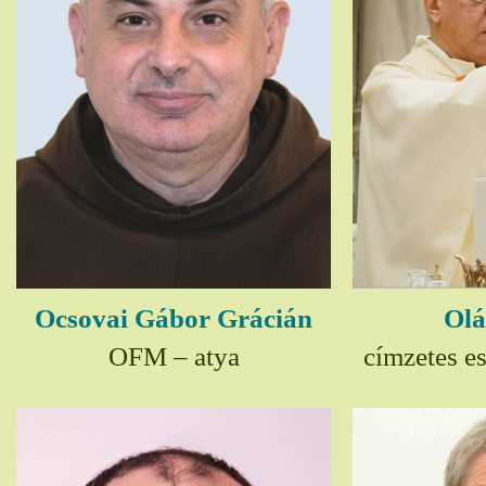
Ocsovai Gábor Grácián
Olá
OFM – atya
címzetes e