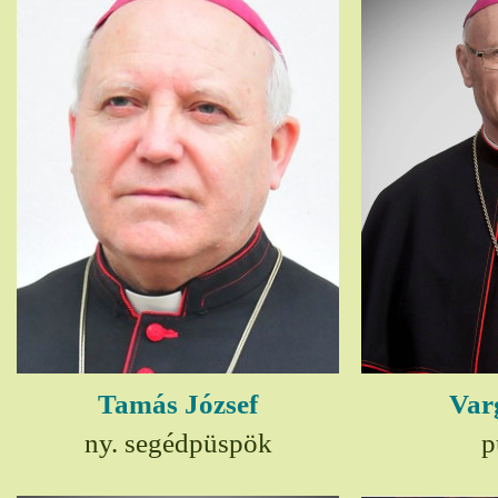
Tamás József
Var
ny. segédpüspök
p