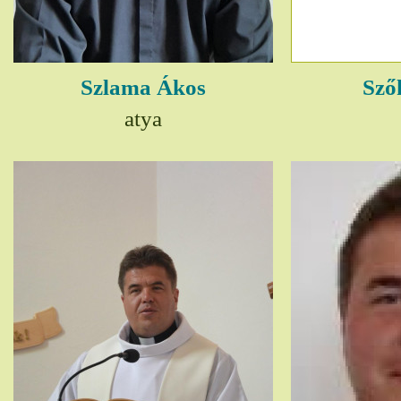
Szlama Ákos
Sző
atya