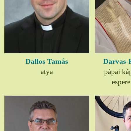
Dallos Tamás
Darvas-
atya
pápai ká
espere