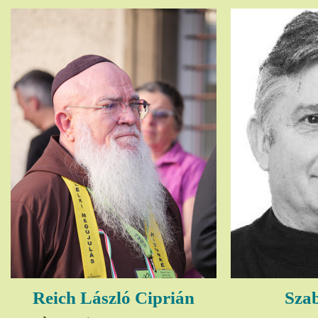
Reich László Ciprián
Szab