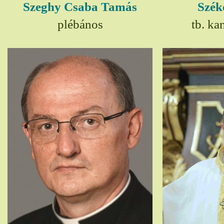
Szeghy Csaba Tamás
Szék
plébános
tb. ka