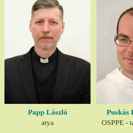
Papp László
Puskás 
atya
OSPPE - t