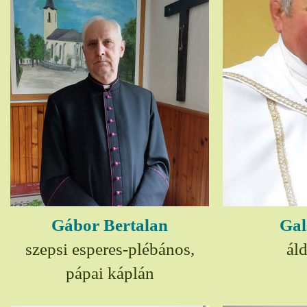
Gábor Bertalan
Gal
szepsi esperes-plébános,
ál
pápai káplán