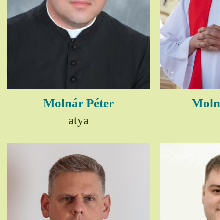
Molnár Péter
Moln
atya