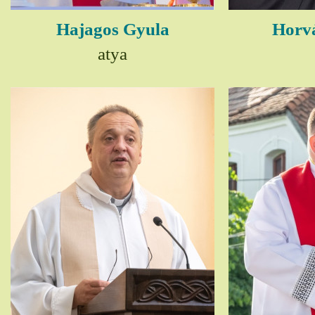
Hajagos Gyula
Horv
atya