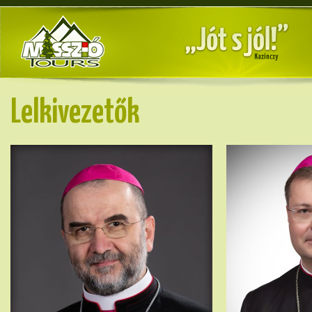
Lelkivezetők