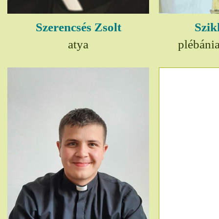
Szerencsés Zsolt
Szik
atya
plébáni