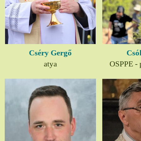
Cséry Gergő
Csó
atya
OSPPE - p