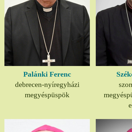
Palánki Ferenc
Szék
debrecen-nyíregyházi
szom
megyéspüspök
megyésp
e