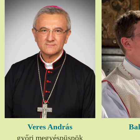
Veres András
Bal
győri megyéspüspök