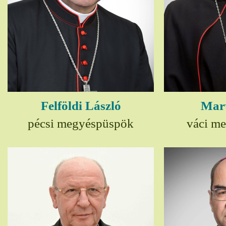
Felföldi László
Mart
pécsi megyéspüspök
váci m