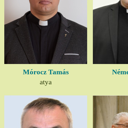
Mórocz Tamás
Néme
atya