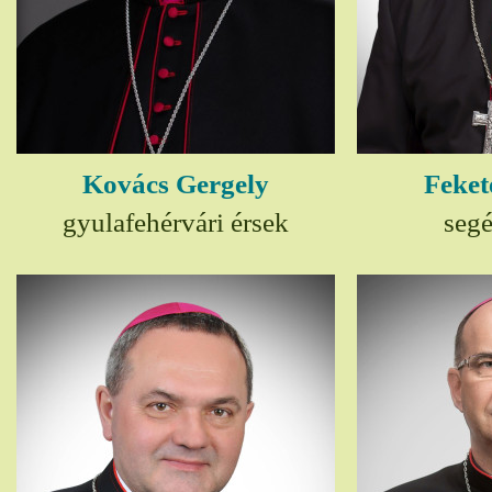
Kovács Gergely
Feket
gyulafehérvári érsek
seg