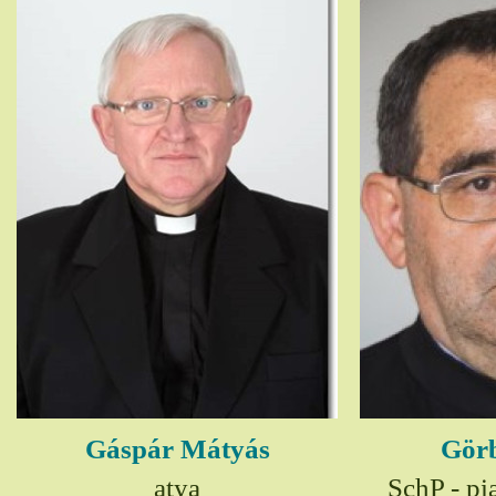
Gáspár Mátyás
Görb
atya
SchP - pia